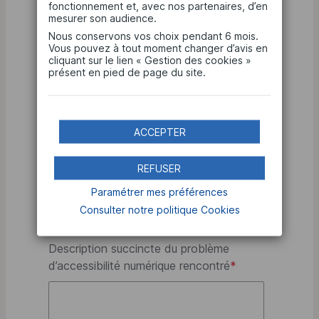
d’accessibilité numérique sur le site /
fonctionnement et, avec nos partenaires, d’en
mesurer son audience.
l'application mobile ?
*
Nous conservons vos choix pendant 6 mois.
La page d’accueil
Vous pouvez à tout moment changer d’avis en
cliquant sur le lien « Gestion des cookies »
présent en pied de page du site.
La page d’accès à mon espace client
La page Contact
ACCEPTER
Une page sur les offres et services
REFUSER
Le menu de navigation
Paramétrer mes préférences
Consulter notre politique
Cookies
Une autre page
Description succincte du problème
d’accessibilité numérique rencontré
*