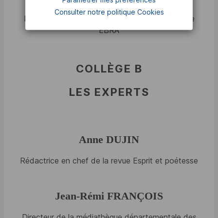
Consulter notre politique
Cookies
Directrice des éditions LA NUEE BLEUE groupe
EBRA
COLLÈGE B
LES EXPERTS
Anne DUJIN
Rédactrice en chef de la revue Esprit et poétesse
Jean-Rémi FRANÇOIS
Directeur de la médiathèque départementale des