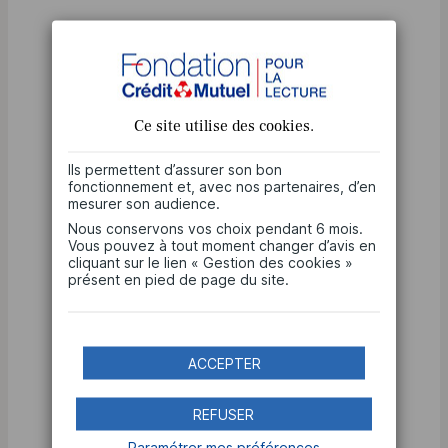
Jean-François JOUFFRAY
Président d’honneur de la Fédération du
Crédit Mutuel Île-de-France
Ce site utilise des
cookies
.
Ils permettent d’assurer son bon
Olivier OGER
fonctionnement et, avec nos partenaires, d’en
mesurer son audience.
Nous conservons vos choix pendant 6 mois.
Président d’honneur de la Fédération du
Vous pouvez à tout moment changer d’avis en
Crédit Mutuel Nord-Europe
cliquant sur le lien « Gestion des cookies »
présent en pied de page du site.
Lise D’HERDE
ACCEPTER
Administratrice du Crédit Mutuel Centre
REFUSER
Mathilde REUMAUX
Paramétrer mes préférences