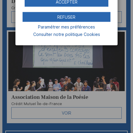
Des livres comme des idées
ACCEPTER
Crédit Mutuel Méditerranéen
REFUSER
VOIR
Paramétrer mes préférences
Consulter notre politique
Cookies
Association Maison de la Poésie
Crédit Mutuel Île-de-France
VOIR