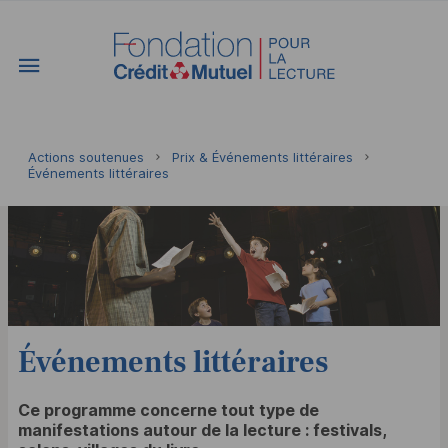
Vous êtes ici:
Actions soutenues
Prix & Événements littéraires
Événements littéraires
Événements littéraires
Ce programme concerne tout type de
manifestations autour de la lecture : festivals,