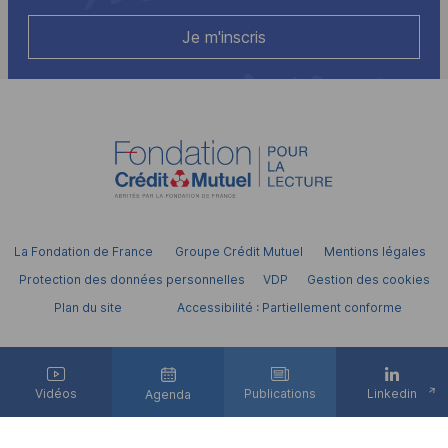
Je m'inscris
La Fondation de France
Groupe Crédit Mutuel
Mentions légales
Protection des données personnelles
VDP
Gestion des cookies
Plan du site
Accessibilité : Partiellement conforme
Lettre d'information
Contactez-nous
Vidéos
Publications
Linkedin
Agenda