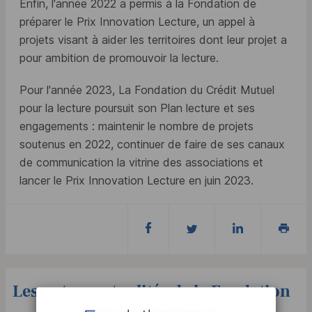
Enfin, l'année 2022 a permis à la Fondation de
préparer le Prix Innovation Lecture, un appel à
projets visant à aider les territoires dont leur projet a
pour ambition de promouvoir la lecture.
Pour l'année 2023, La Fondation du Crédit Mutuel
pour la lecture poursuit son Plan lecture et ses
engagements : maintenir le nombre de projets
soutenus en 2022, continuer de faire de ses canaux
de communication la vitrine des associations et
lancer le Prix Innovation Lecture en juin 2023.
Les autres actualités de la Fondation