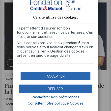
Ce site utilise des
cookies
.
Ils permettent d’assurer son bon
fonctionnement et, avec nos partenaires, d’en
mesurer son audience.
Nous conservons vos choix pendant 6 mois.
Vous pouvez à tout moment changer d’avis en
cliquant sur le lien « Gestion des cookies »
présent en pied de page du site.
ÉVÉNEMENTS LITTÉRAIRES
09/07/2026
ACCEPTER
( NATIONAL )
Finale 2026 des Petits Champions de
REFUSER
la lecture
Paramétrer mes préférences
La lauréate de la 14e édition est Yaëlle de la région
Consulter notre politique
Cookies
Occitanie....